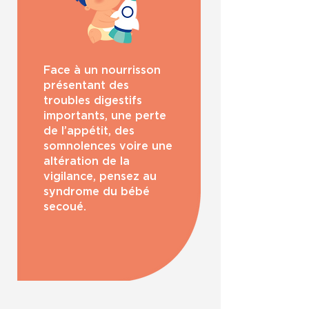
Face à un nourrisson
présentant des
troubles digestifs
importants, une perte
de l’appétit, des
somnolences voire une
altération de la
vigilance, pensez au
syndrome du bébé
secoué.