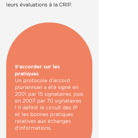
leurs évaluations à la CRIP.
S'accorder sur les
pratiques
Un protocole d’accord
pluriannuel a été signé en
2001 par 15 signataires, puis
en 2007 par 70 signataires
! Il définit le circuit des IP
et les bonnes pratiques
relatives aux échanges
d’informations.