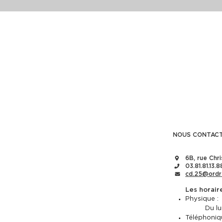
NOUS CONTAC
6B, rue Chr
03.81.81.13.8
cd.25@ordr
Les horair
Physique :
Du l
Téléphoniq