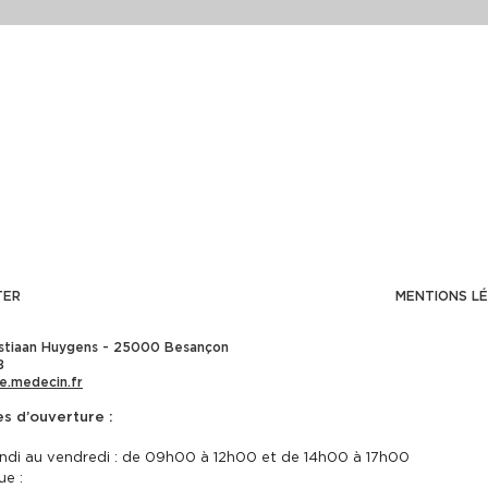
TER
MENTIONS L
istiaan Huygens - 25000 Besançon
8
e.medecin.fr
es d’ouverture :
undi au vendredi : de 09h00 à 12h00 et de 14h00 à 17h00
ue :