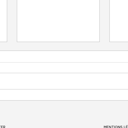
Formation initiale à la
Form
maîtrise des stages
Numé
universitaires en médecine
télé
- Second cycle des études
de médecine
TER
MENTIONS L